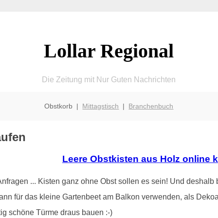
Lollar Regional
Die Zeitung mit Nur Guten Nachrichten
Obstkorb |
Mittagstisch
|
Branchenbuch
aufen
Leere Obstkisten aus Holz online 
ragen ... Kisten ganz ohne Obst sollen es sein! Und deshalb b
ann für das kleine Gartenbeet am Balkon verwenden, als Dekoa
tig schöne Türme draus bauen :-)