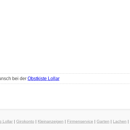
unsch bei der
Obstkiste Lollar
g Lollar
|
Girokonto
|
Kleinanzeigen
|
Firmenservice
|
Garten
|
Lachen
|